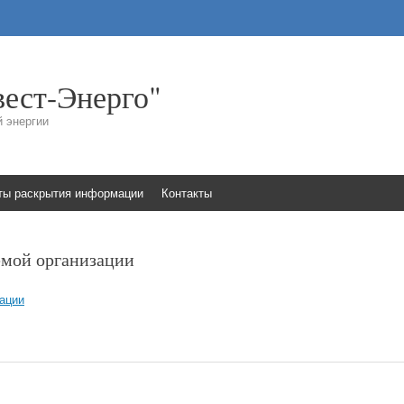
ест-Энерго"
й энергии
ты раскрытия информации
Контакты
емой организации
ации