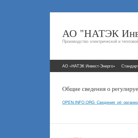
АО "НАТЭК Инв
Производство электрической и теплово
Перейти
АО «НАТЭК Инвест-Энерго»
Стандар
к
содержимому
Общие сведения о регулиру
OPEN.INFO.ORG_Сведения_об_организ